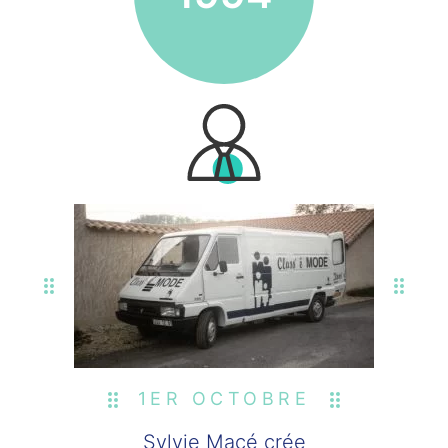
1ER OCTOBRE
Sylvie Macé crée